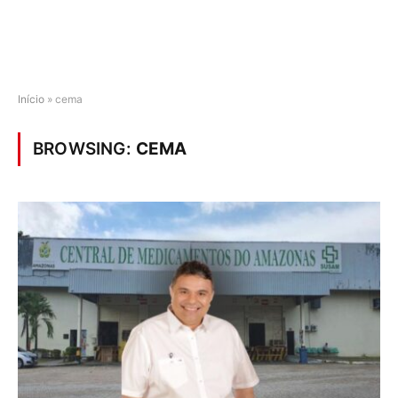
Início
»
cema
BROWSING:
CEMA