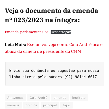
Veja o documento da emenda
n° 023/2023 na íntegra:
Emenda-parlamentar-023
Descarregar
Leia Mais:
Exclusivo: veja como Caio André usa e
abusa da caneta de presidente da CMM
Envie sua denúncia ou sugestão para nossa 
linha direta pelo número (92) 98144-6017.
Amazonas
Caio André
emenda
instituto
manaus
política
principal
topo