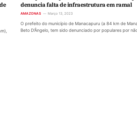
ade
denuncia falta de infraestrutura em ramal
AMAZONAS
Março 13, 2023
O prefeito do município de Manacapuru (a 84 km de Mana
Beto D’Ângelo, tem sido denunciado por populares por n
am),