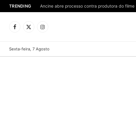
TRENDING
Ancine abre processo contra produtora do filme 
Facebook
X
Instagram
(Twitter)
Sexta-feira, 7 Agosto