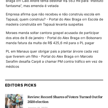
Braga
em
Caio André tenta destinar R$ 563 mil para “instituto
fantasma”, mas emenda é vetada
Empresa afirma que não recebeu e não construiu escola em
Tapauá; quem construiu? - Portal do Alex Braga
em
Escola de
madeira construída em Tapauá levanta suspeitas
Moraes manda soltar cantora gospel acusada de participar
dos atos de 8 de janeiro - Portal do Alex Braga
em
Bolsonaro
manda fatura da multa de R$ 425,6 mil para o PL pagar
PL em Manaus quer obrigar pais a plantar árvore cada vez
que tiverem um filho - Portal do Alex Braga
em
Marcelo
Serafim desafia Carpê a chamar PM contra tráfico em vez de
médicos
EDITORS PICKS
Review: Record Shares of Voters Turned Out for
2020 election
Janeiro 11, 2021