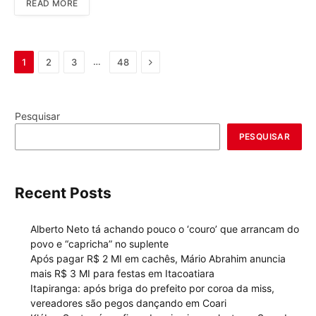
READ MORE
Next
…
1
2
3
48
Pesquisar
PESQUISAR
Recent Posts
Alberto Neto tá achando pouco o ‘couro’ que arrancam do
povo e “capricha” no suplente
Após pagar R$ 2 MI em cachês, Mário Abrahim anuncia
mais R$ 3 MI para festas em Itacoatiara
Itapiranga: após briga do prefeito por coroa da miss,
vereadores são pegos dançando em Coari