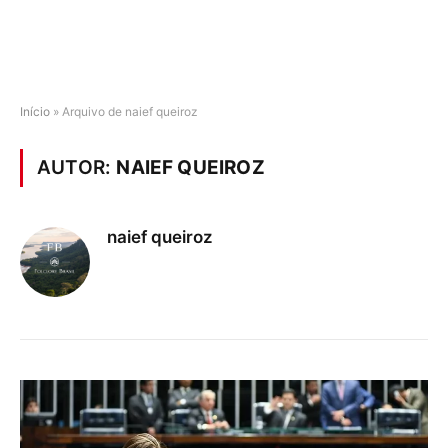
Início
»
Arquivo de naief queiroz
AUTOR:
NAIEF QUEIROZ
naief queiroz