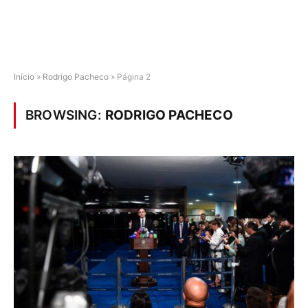
Início
»
Rodrigo Pacheco
»
Página 2
BROWSING:
RODRIGO PACHECO