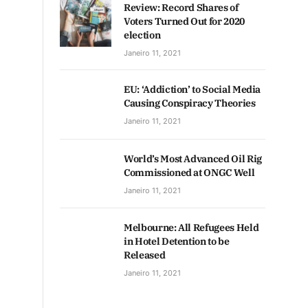
Review: Record Shares of
Voters Turned Out for 2020
election
Janeiro 11, 2021
EU: ‘Addiction’ to Social Media
Causing Conspiracy Theories
Janeiro 11, 2021
World’s Most Advanced Oil Rig
Commissioned at ONGC Well
Janeiro 11, 2021
Melbourne: All Refugees Held
in Hotel Detention to be
Released
Janeiro 11, 2021