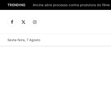
TRENDING
Ancine abre processo contra produtora do filme 
Facebook
X
Instagram
(Twitter)
Sexta-feira, 7 Agosto