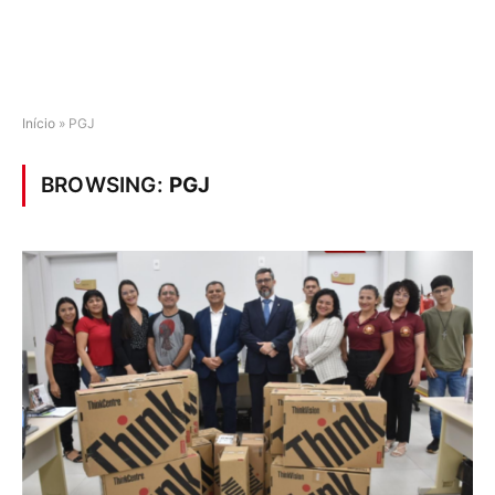
Início
»
PGJ
BROWSING:
PGJ