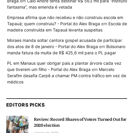
Braga
em
Caio André tenta destinar R$ 563 mil para “instituto
fantasma”, mas emenda é vetada
Empresa afirma que não recebeu e não construiu escola em
Tapauá; quem construiu? - Portal do Alex Braga
em
Escola de
madeira construída em Tapauá levanta suspeitas
Moraes manda soltar cantora gospel acusada de participar
dos atos de 8 de janeiro - Portal do Alex Braga
em
Bolsonaro
manda fatura da multa de R$ 425,6 mil para o PL pagar
PL em Manaus quer obrigar pais a plantar árvore cada vez
que tiverem um filho - Portal do Alex Braga
em
Marcelo
Serafim desafia Carpê a chamar PM contra tráfico em vez de
médicos
EDITORS PICKS
Review: Record Shares of Voters Turned Out for
2020 election
Janeiro 11, 2021