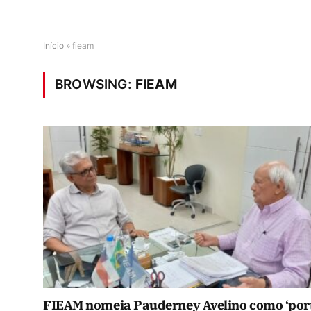
Início
»
fieam
BROWSING:
FIEAM
FIEAM nomeia Pauderney Avelino como ‘por