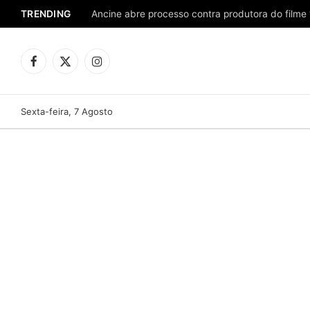
TRENDING
Ancine abre processo contra produtora do filme 
Facebook
X
Instagram
(Twitter)
Sexta-feira, 7 Agosto