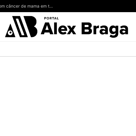
Wilson poderia ter salvado a vida de mulheres com câncer de mama em todo o Amazonas