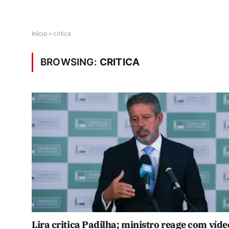
Início
»
critica
BROWSING:
CRITICA
Lira critica Padilha; ministro reage com víde