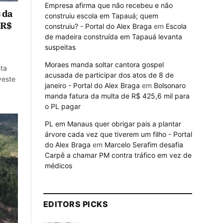
Empresa afirma que não recebeu e não
 da
construiu escola em Tapauá; quem
 R$
construiu? - Portal do Alex Braga
em
Escola
de madeira construída em Tapauá levanta
suspeitas
Moraes manda soltar cantora gospel
sta
acusada de participar dos atos de 8 de
veste
janeiro - Portal do Alex Braga
em
Bolsonaro
manda fatura da multa de R$ 425,6 mil para
o PL pagar
PL em Manaus quer obrigar pais a plantar
árvore cada vez que tiverem um filho - Portal
do Alex Braga
em
Marcelo Serafim desafia
Carpê a chamar PM contra tráfico em vez de
médicos
EDITORS PICKS