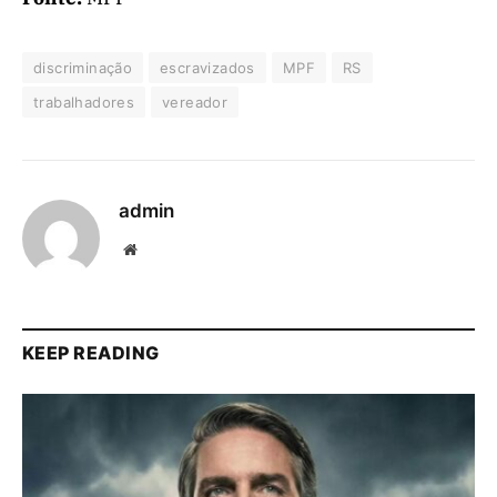
discriminação
escravizados
MPF
RS
trabalhadores
vereador
admin
Website
KEEP READING