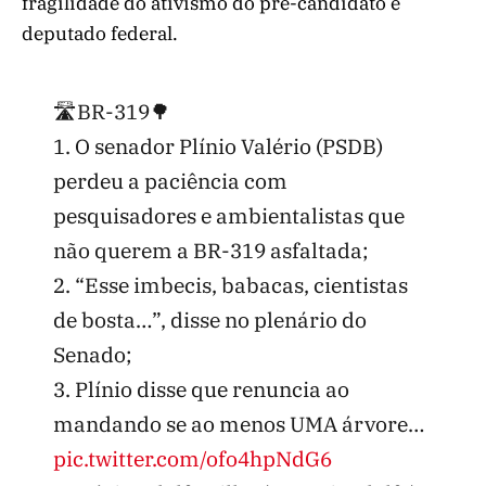
fragilidade do ativismo do pré-candidato e
deputado federal.
🛣️BR-319🌳
1. O senador Plínio Valério (PSDB)
perdeu a paciência com
pesquisadores e ambientalistas que
não querem a BR-319 asfaltada;
2. “Esse imbecis, babacas, cientistas
de bosta…”, disse no plenário do
Senado;
3. Plínio disse que renuncia ao
mandando se ao menos UMA árvore…
pic.twitter.com/ofo4hpNdG6