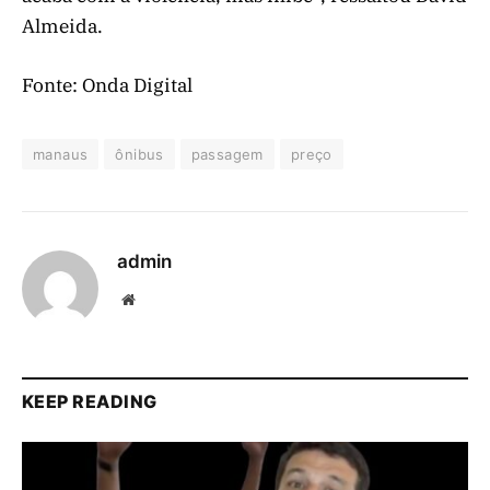
Almeida.
Fonte: Onda Digital
manaus
ônibus
passagem
preço
admin
Website
KEEP READING