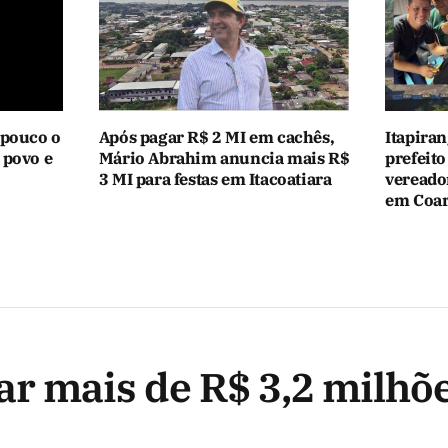
 pouco o
Após pagar R$ 2 MI em cachês,
Itapiran
 povo e
Mário Abrahim anuncia mais R$
prefeito
3 MI para festas em Itacoatiara
vereado
em Coar
tar mais de R$ 3,2 milh