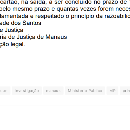
rque
investigação
manaus
Ministério Público
MP
prin