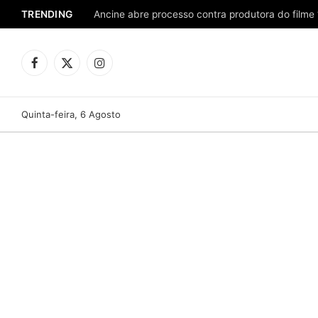
TRENDING
Ancine abre processo contra produtora do filme 
Facebook
X
Instagram
(Twitter)
Quinta-feira, 6 Agosto