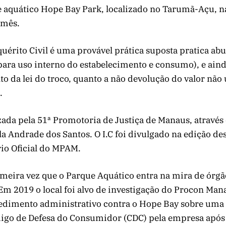
e aquático Hope Bay Park, localizado no Tarumã-Açu, n
 mês.
uérito Civil é uma provável prática suposta pratica ab
para uso interno do estabelecimento e consumo), e aind
da lei do troco, quanto a não devolução do valor não 
.
izada pela 51ª Promotoria de Justiça de Manaus, atravé
la Andrade dos Santos. O I.C foi divulgado na edição de
ário Oficial do MPAM.
imeira vez que o Parque Aquático entra na mira de órgã
 Em 2019 o local foi alvo de investigação do Procon Man
edimento administrativo contra o Hope Bay sobre uma
digo de Defesa do Consumidor (CDC) pela empresa após