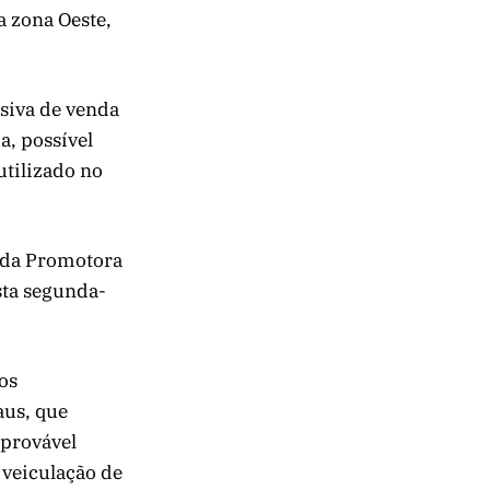
a zona Oeste,
usiva de venda
a, possível
utilizado no
s da Promotora
sta segunda-
os
aus, que
 provável
 veiculação de