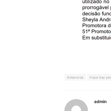
Amazonas
hope bay pa
admin