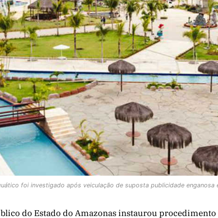
ático foi investigado após veiculação de suposta publicidade enganosa 
úblico do Estado do Amazonas instaurou procedimento 