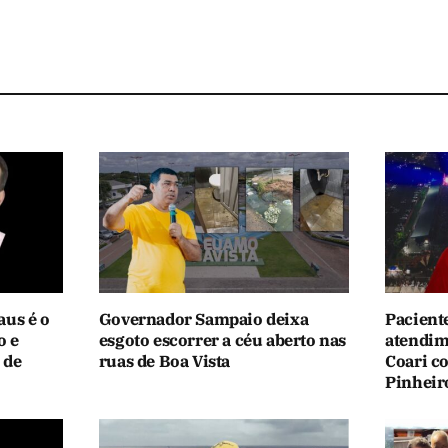
aus é o
Governador Sampaio deixa
Pacient
o e
esgoto escorrer a céu aberto nas
atendim
 de
ruas de Boa Vista
Coari c
Pinheir