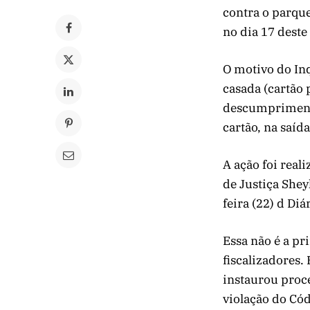
contra o parqu
no dia 17 deste
O motivo do Inq
casada (cartão 
descumprimento 
cartão, na saída
A ação foi real
de Justiça Shey
feira (22) d Di
Essa não é a pr
fiscalizadores.
instaurou proc
violação do Có