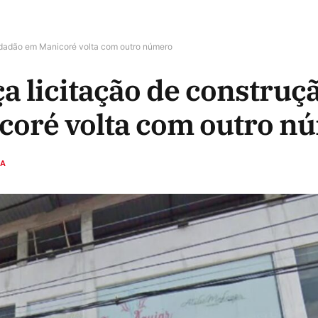
idadão em Manicoré volta com outro número
a licitação de construç
coré volta com outro n
CA