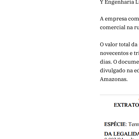
Y Engenharia Lt
A empresa com 
comercial na r
O valor total d
novecentos e tr
dias. O documen
divulgado na ed
Amazonas.