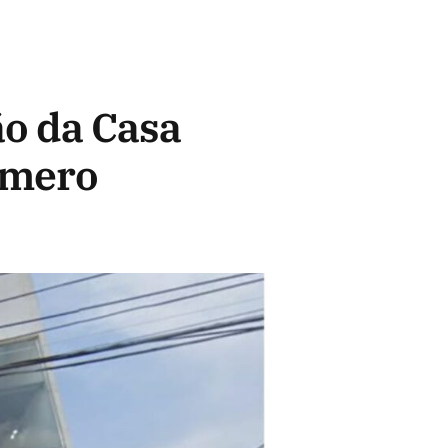
ão da Casa
úmero