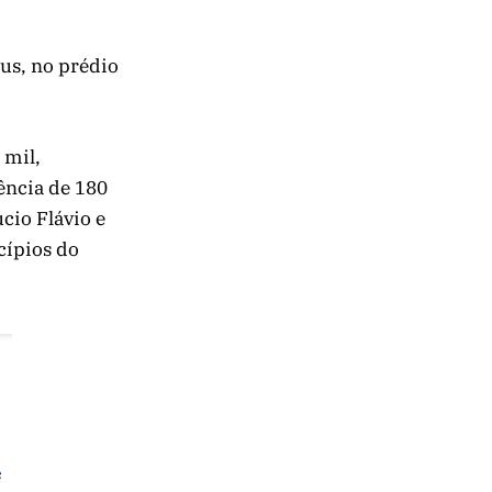
us, no prédio
 mil,
gência de 180
cio Flávio e
cípios do