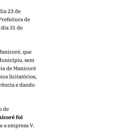
dia 23 de
Prefeitura de
 dia 31 de
 Manicoré, que
 Município, sem
cia de Manicoré
ios licitatórios,
rrência e dando
o de
icoré foi
 a empresa V.