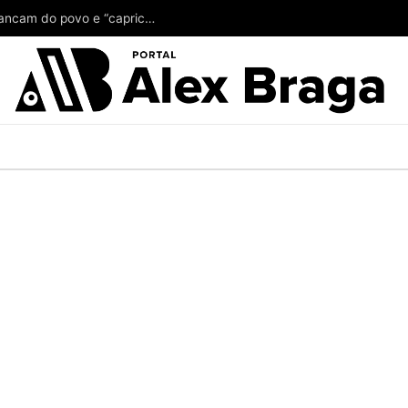
Alberto Neto tá achando pouco o ‘couro’ que arrancam do povo e “capricha” no suplente