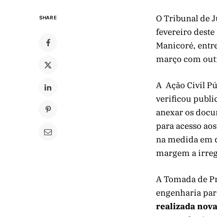
O Tribunal de 
SHARE
fevereiro deste
Manicoré, entre
março com out
A Ação Civil Pú
verificou publi
anexar os docu
para acesso aos 
na medida em qu
margem a irreg
A Tomada de Pr
engenharia par
realizada nov