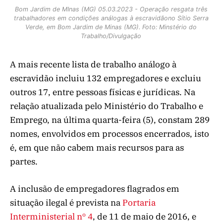
Bom Jardim de MInas (MG) 05.03.2023 - Operação resgata três
trabalhadores em condições análogas à escravidãono Sítio Serra
Verde, em Bom Jardim de Minas (MG). Foto: Minstério do
Trabalho/Divulgação
A mais recente lista de trabalho análogo à
escravidão incluiu 132 empregadores e excluiu
outros 17, entre pessoas físicas e jurídicas. Na
relação atualizada pelo Ministério do Trabalho e
Emprego, na última quarta-feira (5), constam 289
nomes, envolvidos em processos encerrados, isto
é, em que não cabem mais recursos para as
partes.
A inclusão de empregadores flagrados em
situação ilegal é prevista na
Portaria
Interministerial nº 4
, de 11 de maio de 2016, e