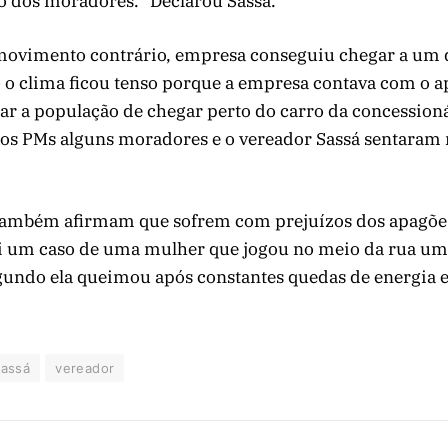
 dos moradores.” Declarou Sassá.
vimento contrário, empresa conseguiu chegar a um d
o clima ficou tenso porque a empresa contava com o ap
ar a população de chegar perto do carro da concession
dos PMs alguns moradores e o vereador Sassá sentaram
ambém afirmam que sofrem com prejuízos dos apagões
oi um caso de uma mulher que jogou no meio da rua u
gundo ela queimou após constantes quedas de energia e
assá
vereador