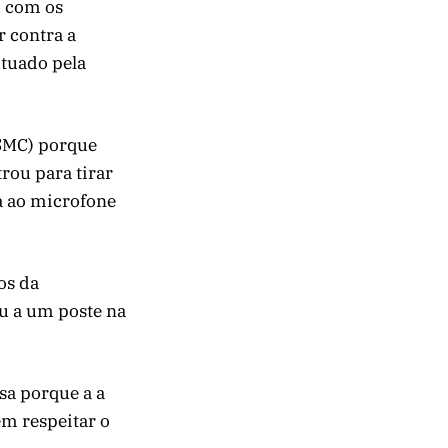
o com os
r contra a
utuado pela
(SMC) porque
rou para tirar
a ao microfone
os da
ou a um poste na
sa porque a a
em respeitar o