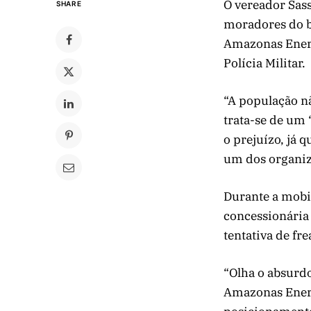
O vereador Sass
SHARE
moradores do ba
Amazonas Energ
Polícia Militar.
“A população n
trata-se de um 
o prejuízo, já 
um dos organi
Durante a mobil
concessionária 
tentativa de fre
“Olha o absurd
Amazonas Energ