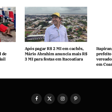
Após pagar R$ 2 MI em cachês,
Itapiran
l de
Mário Abrahim anuncia mais R$
prefeito
ail
3 MI para festas em Itacoatiara
vereado
em Coar
Facebook
X
Instagram
Pinterest
(Twitter)