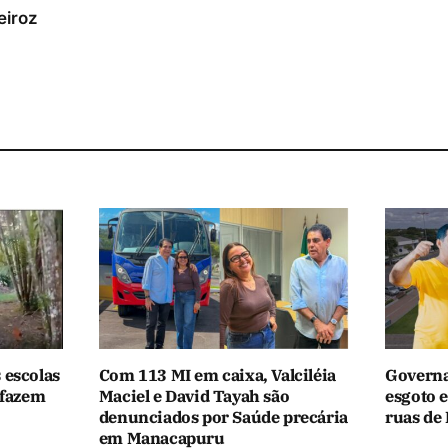
eiroz
 escolas
Com 113 MI em caixa, Valciléia
Governa
 fazem
Maciel e David Tayah são
esgoto e
denunciados por Saúde precária
ruas de 
em Manacapuru