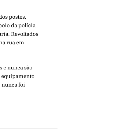
os postes,
oio da polícia
ária. Revoltados
 na rua em
 e nunca são
m equipamento
 nunca foi