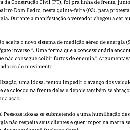
á da Construção Civil (PT), foi pra linha de frente, junt
irro Dom Pedro, nesta quinta-feira (03), para protesta
ia. Durante a manifestação o vereador chegou a ser a
ão aceita o novo sistema de medição aéreo de energia 
“gato inverso “. Uma forma que a concessionária encont
que não consegue coibir furtos de energia.” Argumentav
zadores do movimento.
ização, uma idosa, tentou impedir o avanço dos veícul
e se colocou na frente deles e depois também se abraç
ar a ação.
o! Pessoas idosas se submetendo a uma humilhação des
ia não respeita seus clientes e quer impor na marra s