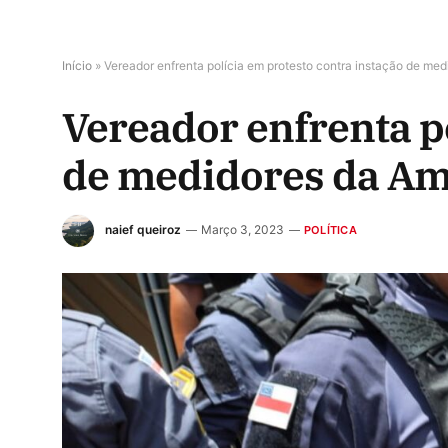
Início
»
Vereador enfrenta polícia em protesto contra instação de me
Vereador enfrenta p
de medidores da Am
naief queiroz
Março 3, 2023
POLÍTICA