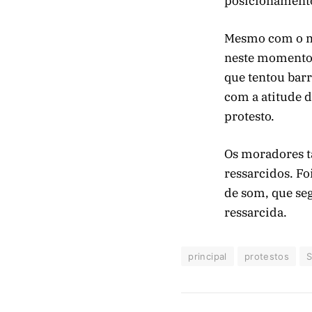
posicionamento
Mesmo com o mo
neste momento 
que tentou barr
com a atitude 
protesto.
Os moradores t
ressarcidos. F
de som, que se
ressarcida.
principal
protestos
S