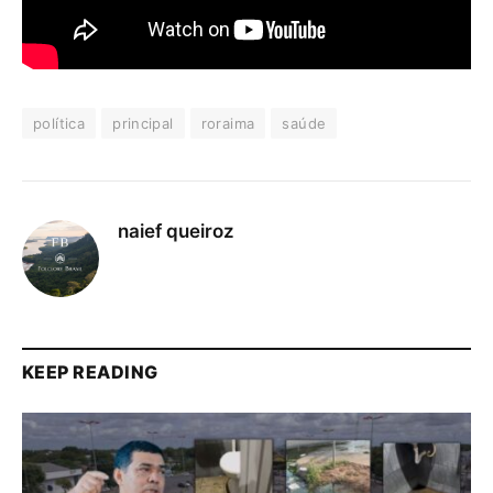
política
principal
roraima
saúde
naief queiroz
KEEP READING