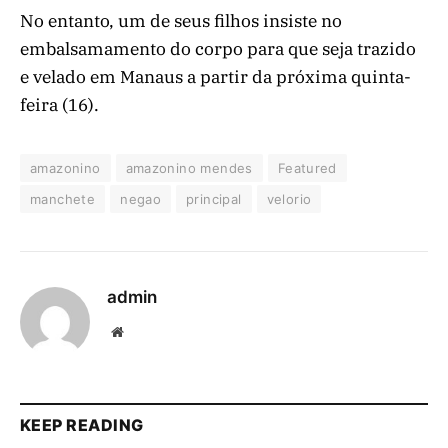
No entanto, um de seus filhos insiste no
embalsamamento do corpo para que seja trazido
e velado em Manaus a partir da próxima quinta-
feira (16).
amazonino
amazonino mendes
Featured
manchete
negao
principal
velorio
admin
Website
KEEP READING