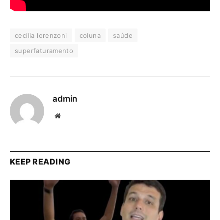
cecilia lorenzoni
coluna
saúde
superfaturamento
admin
Website
KEEP READING