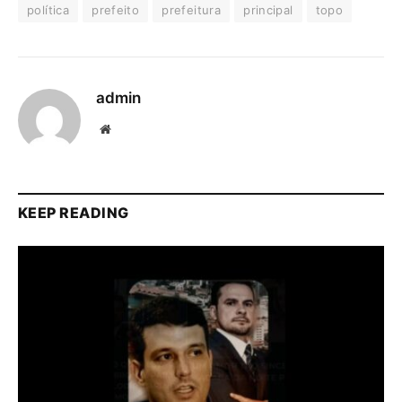
política
prefeito
prefeitura
principal
topo
admin
Website
KEEP READING