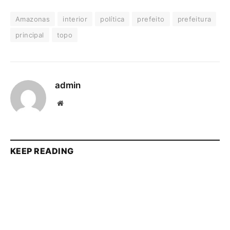
Amazonas
interior
política
prefeito
prefeitura
principal
topo
admin
Website
KEEP READING