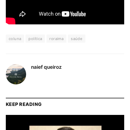
coluna
política
roraima
saúde
naief queiroz
KEEP READING