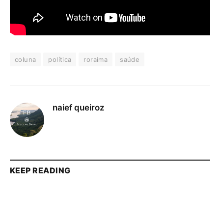
coluna
política
roraima
saúde
naief queiroz
KEEP READING