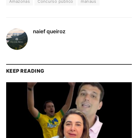
Amazonas
Concurso público
manaus
naief queiroz
KEEP READING