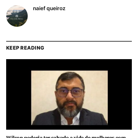
naief queiroz
KEEP READING
Wilson poderia ter salvado a vida de mulheres com