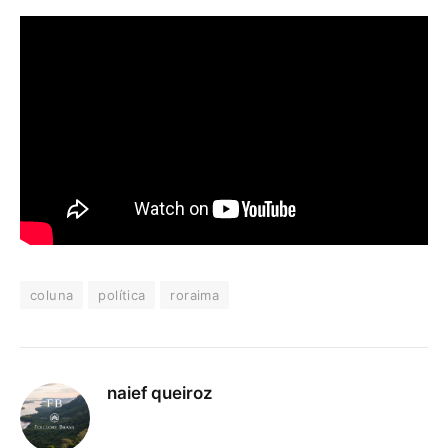
coluna
política
roraima
naief queiroz