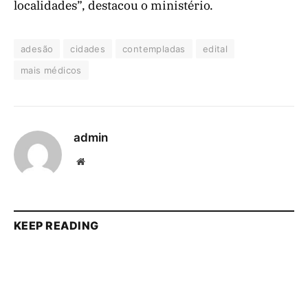
localidades”, destacou o ministério.
adesão
cidades
contempladas
edital
mais médicos
admin
Website
KEEP READING