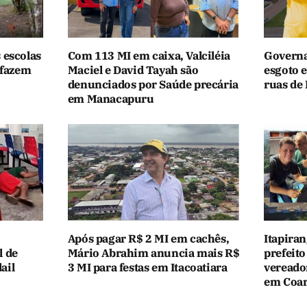
 escolas
Com 113 MI em caixa, Valciléia
Governa
 fazem
Maciel e David Tayah são
esgoto e
denunciados por Saúde precária
ruas de 
em Manacapuru
Após pagar R$ 2 MI em cachês,
Itapiran
l de
Mário Abrahim anuncia mais R$
prefeito
ail
3 MI para festas em Itacoatiara
vereado
em Coar