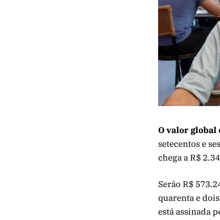
O valor global
setecentos e se
chega a R$ 2.34
Serão R$ 573.24
quarenta e dois
está assinada p