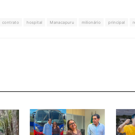
contrato
hospital
Manacapuru
milionário
principal
r