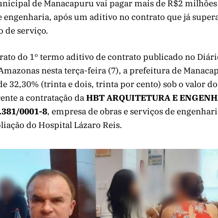
unicipal de Manacapuru vai pagar mais de R$2 milhõe
e engenharia, após um aditivo no contrato que já super
o de serviço.
ato do 1º termo aditivo de contrato publicado no Diário
mazonas nesta terça-feira (7), a prefeitura de Manaca
 32,30% (trinta e dois, trinta por cento) sob o valor do
rente a contratação da
HBT ARQUITETURA E ENGENHA
.381/0001-8
, empresa de obras e serviços de engenhari
iação do Hospital Lázaro Reis.