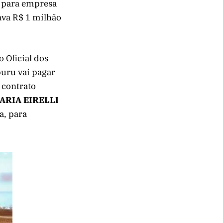
s para empresa
ava R$ 1 milhão
 Oficial dos
puru vai pagar
 contrato
RIA EIRELLI
a, para