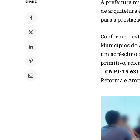
A prefeitura m
SHARE
de arquitetura 
para a prestaçã
Conforme o extr
Municípios do A
um acréscimo de
primitivo, refe
–
CNPJ: 15.631
Reforma e Ampl