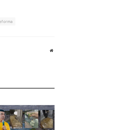
eforma
Website