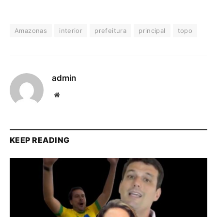
Amazonas
interior
prefeitura
principal
topo
admin
Website
KEEP READING