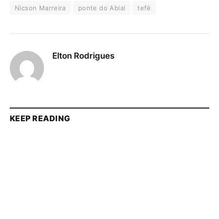
Nicson Marreira
ponte do Abial
tefé
Elton Rodrigues
KEEP READING