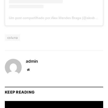
Um post compartilhado por Alex Mendes Braga (@alexbragaofc)
coluna
admin
Website
KEEP READING