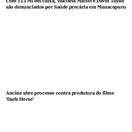
Com 113 MI em caixa, Valciléia Maciel e David Tayah
são denunciados por Saúde precária em Manacapuru
Ancine abre processo contra produtora do filme
‘Dark Horse’