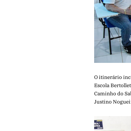
O itinerário in
Escola Bertolle
Caminho do Sab
Justino Nogueir