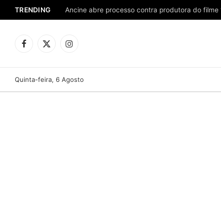
TRENDING
Ancine abre processo contra produtora do filme 
Facebook
X
Instagram
(Twitter)
Quinta-feira, 6 Agosto