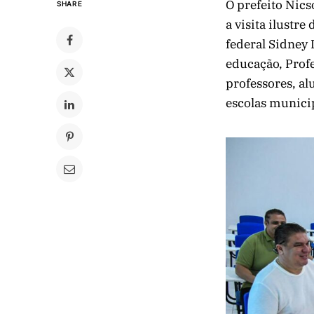
O prefeito Nic
SHARE
a visita ilustr
federal Sidney 
educação, Profe
professores, al
escolas munici