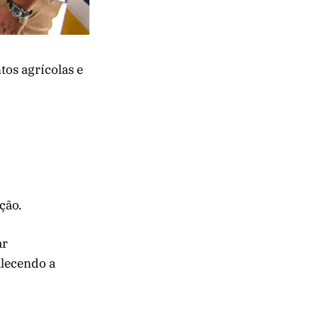
os agrícolas e
ção.
ar
alecendo a