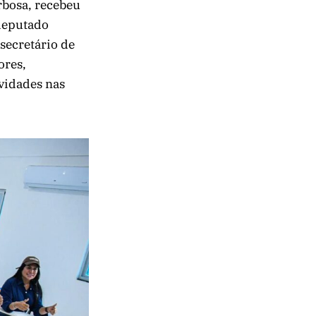
rbosa, recebeu
 deputado
 secretário de
ores,
ividades nas