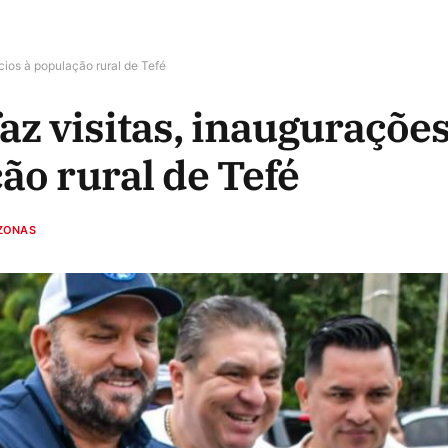
cios à população rural de Tefé
z visitas, inaugurações
ão rural de Tefé
ZONAS