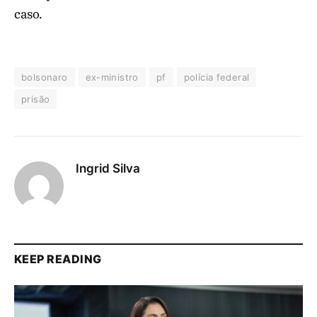
caso.
bolsonaro
ex-ministro
pf
polícia federal
prisão
Ingrid Silva
KEEP READING