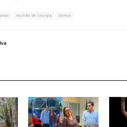
ames
mutirão de cirurgia
Semsa
ilva