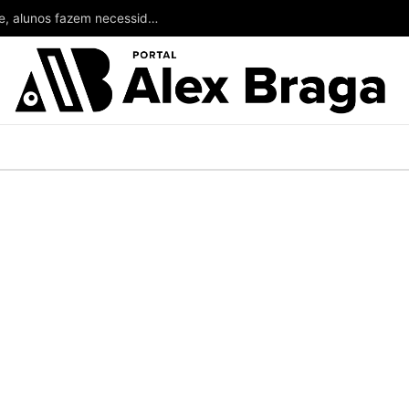
Vídeo: sem banheiro nas escolas do prefeito Gibe, alunos fazem necessidades no mato