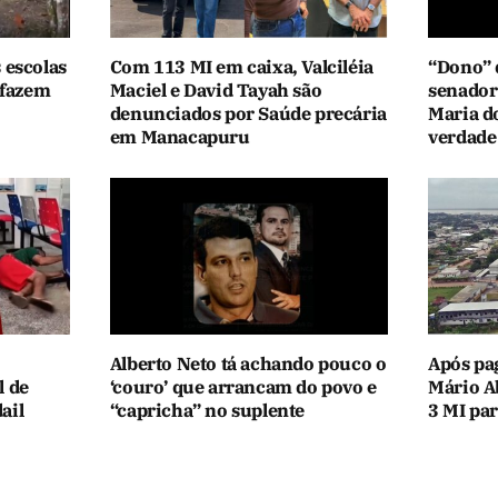
 escolas
Com 113 MI em caixa, Valciléia
“Dono” 
 fazem
Maciel e David Tayah são
senador
denunciados por Saúde precária
Maria d
em Manacapuru
verdade
Alberto Neto tá achando pouco o
Após pa
l de
‘couro’ que arrancam do povo e
Mário A
ail
“capricha” no suplente
3 MI par