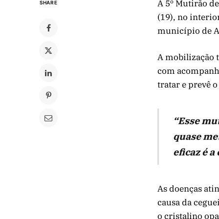
A 5º Mutirão de
SHARE
(19), no interi
município de A
A mobilização t
com acompanham
tratar e prevê 
“Esse mut
quase met
eficaz é a
As doenças ati
causa da ceguei
o cristalino op