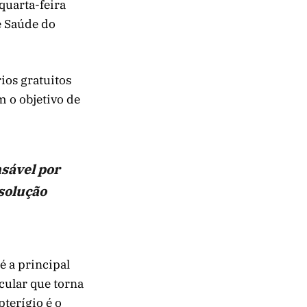
 quarta-feira
e Saúde do
ios gratuitos
 o objetivo de
nsável por
solução
é a principal
cular que torna
pterígio é o