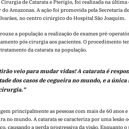
 Cirurgia de Catarata e Pterígio, foi realizada na última
or do Amazonas. A ação foi promovida pela Secretaria d
lvarães, no centro cirúrgico do Hospital São Joaquim.
rouxe a população a realização de exames pré-operatór
ento pós cirurgia aos pacientes. O procedimento tem
o tratamento da catarata na população.
irão veio para mudar vidas! A catarata é respo
ade dos casos de cegueira no mundo, e a única 
 cirurgia.”
ngem principalmente as pessoas com mais de 60 anos e 
ra no mundo. A catarata se caracteriza por uma lesão o
aco, causando a perda progressiva da visão. Enquanto o 