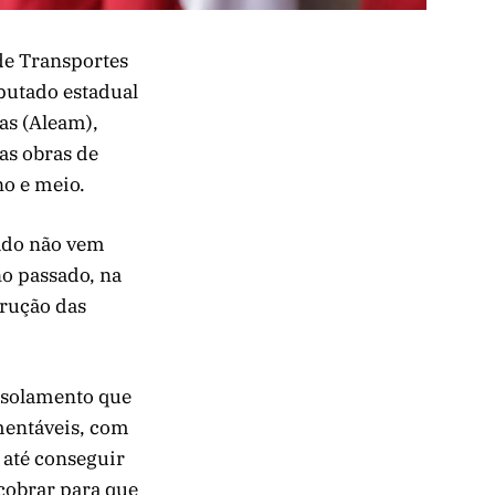
de Transportes
putado estadual
as (Aleam),
as obras de
o e meio.
tado não vem
o passado, na
trução das
isolamento que
amentáveis, com
 até conseguir
 cobrar para que