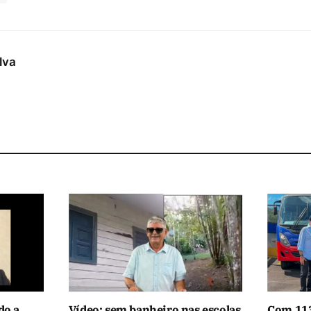
ilva
do a
Vídeo: sem banheiro nas escolas
Com 113