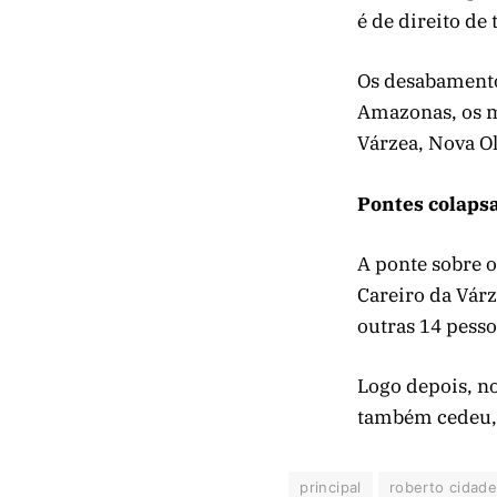
é de direito de
Os desabamento
Amazonas, os m
Várzea, Nova O
Pontes colap
A ponte sobre o
Careiro da Vár
outras 14 pesso
Logo depois, no
também cedeu, 
principal
roberto cidad