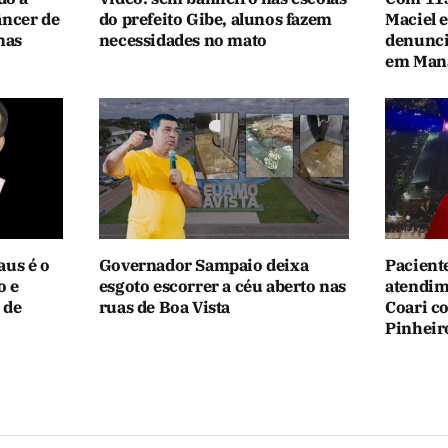
âncer de
do prefeito Gibe, alunos fazem
Maciel 
nas
necessidades no mato
denunci
em Man
aus é o
Governador Sampaio deixa
Pacient
o e
esgoto escorrer a céu aberto nas
atendim
 de
ruas de Boa Vista
Coari c
Pinheir