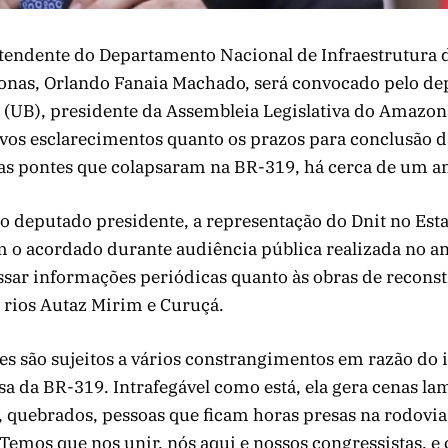
tendente do Departamento Nacional de Infraestrutura 
onas, Orlando Fanaia Machado, será convocado pelo de
 (UB), presidente da Assembleia Legislativa do Amazon
vos esclarecimentos quanto os prazos para conclusão d
as pontes que colapsaram na BR-319, há cerca de um an
o deputado presidente, a representação do Dnit no Es
o acordado durante audiência pública realizada no an
ssar informações periódicas quanto às obras de recons
 rios Autaz Mirim e Curuçá.
s são sujeitos a vários constrangimentos em razão do 
a da BR-319. Intrafegável como está, ela gera cenas l
, quebrados, pessoas que ficam horas presas na rodovia
Temos que nos unir, nós aqui e nossos congressistas, e