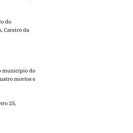
do do
, Careiro da
no município do
quatro mortos e
tro 25,