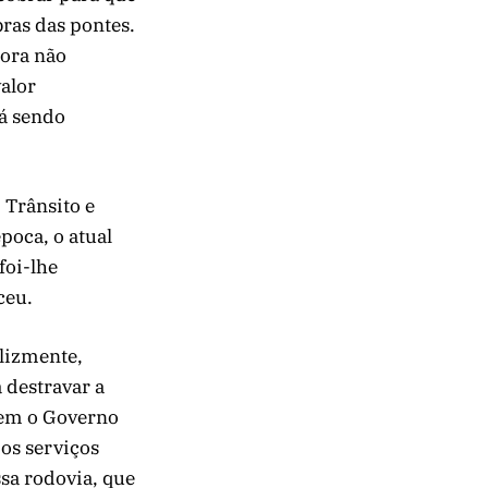
bras das pontes.
gora não
alor
tá sendo
 Trânsito e
poca, o atual
foi-lhe
ceu.
elizmente,
 destravar a
zem o Governo
 os serviços
ssa rodovia, que