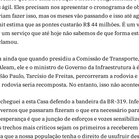
s ágil. Eles precisam nos apresentar o cronograma de o
iam fazer isso, mas os meses vão passando e isso até a
it estima que as pontes custarão R$ 44 milhões. É um v
r um serviço que até hoje não sabemos de que forma es
clamou.
 ainda que quando presidiu a Comissão de Transporte,
leam, ele e o ministro de Governo da Infraestrutura à é
ão Paulo, Tarcísio de Freitas, percorreram a rodovia e 
 rodovia seria recomposta. No entanto, isso não aconte
cheguei a esta Casa defendo a bandeira da BR-319. Inf
ernos que passaram fizeram o que era necessário para
esperança é que a junção de esforços e vozes sensibili
s trechos mais críticos sejam os primeiros a receberem
a que a nossa população tenha o direito de usufruir de