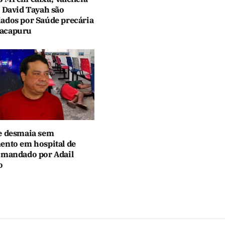
e David Tayah são
ados por Saúde precária
acapuru
e desmaia sem
ento em hospital de
omandado por Adail
o