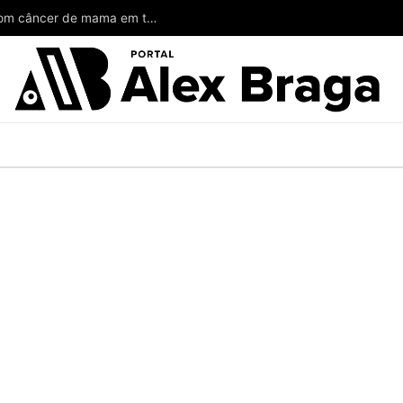
Wilson poderia ter salvado a vida de mulheres com câncer de mama em todo o Amazonas