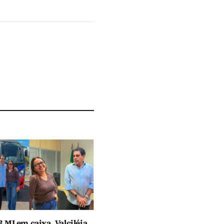
 MI em caixa, Valciléia