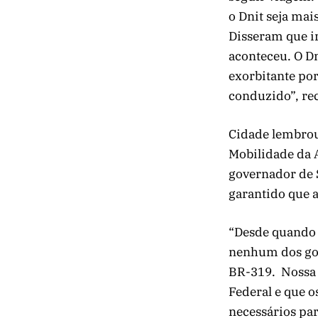
o Dnit seja mai
Disseram que ir
aconteceu. O Dn
exorbitante po
conduzido”, re
Cidade lembrou
Mobilidade da A
governador de S
garantido que a
“Desde quando 
nenhum dos gov
BR-319. Nossa 
Federal e que o
necessários par