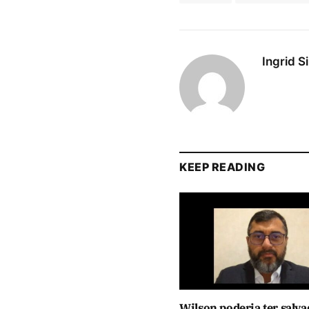
Ingrid S
KEEP READING
Wilson poderia ter salva