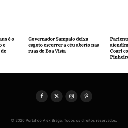
aus é o
Governador Sampaio deixa
Pacient
o e
esgoto escorrer a céu aberto nas
atendim
 de
ruas de Boa Vista
Coari c
Pinheir
Facebook
X
Instagram
Pinterest
(Twitter)
© 2026 Portal do Alex Braga. Todos os direitos reservados.