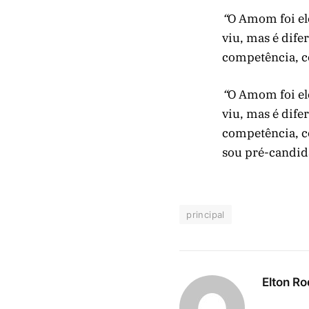
“
O Amom foi el
viu, mas é dife
competência, co
“
O Amom foi el
viu, mas é dife
competência, co
sou pré-candida
principal
Elton Ro