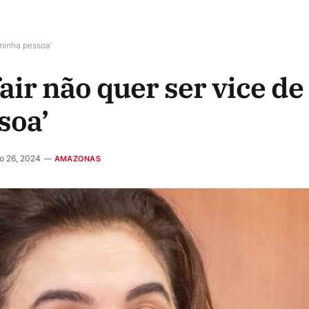
 minha pessoa’
air não quer ser vice d
soa’
ro 26, 2024
AMAZONAS