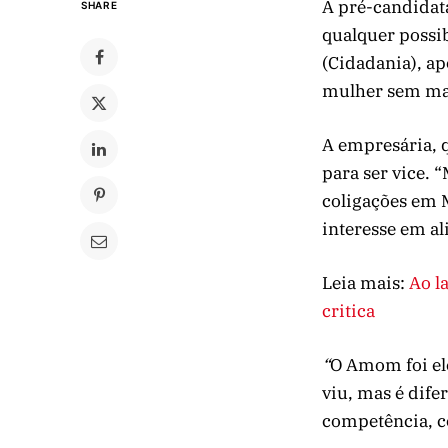
A pré-candidata
SHARE
qualquer possi
(Cidadania), a
mulher sem man
A empresária, q
para ser vice. 
coligações em 
interesse em al
Leia mais:
Ao l
critica
“
O Amom foi el
viu, mas é dife
competência, co