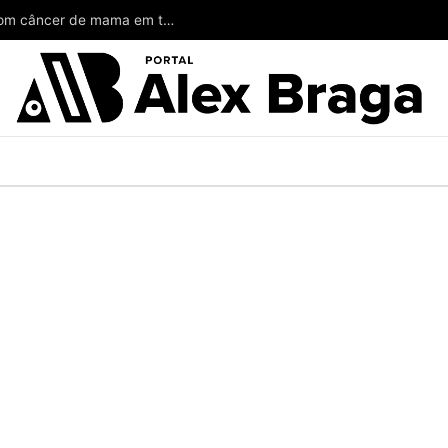
Wilson poderia ter salvado a vida de mulheres com câncer de mama em todo o Amazonas