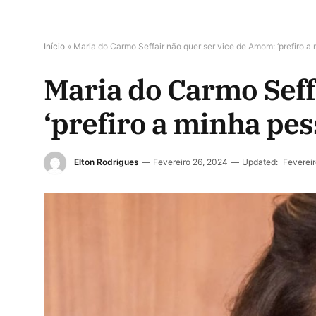
Início
»
Maria do Carmo Seffair não quer ser vice de Amom: ‘prefiro a
Maria do Carmo Seff
‘prefiro a minha pes
Elton Rodrigues
Fevereiro 26, 2024
Updated:
Feverei