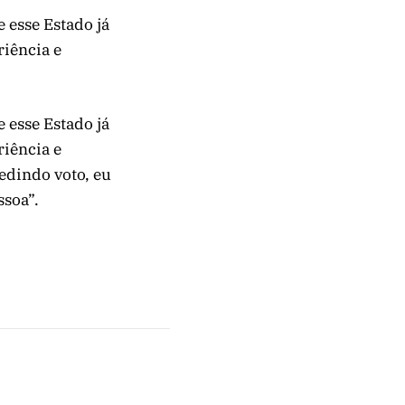
 esse Estado já
riência e
 esse Estado já
riência e
edindo voto, eu
ssoa”.