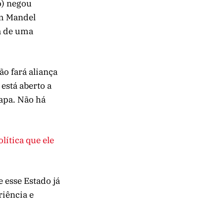
o) negou
om Mandel
a de uma
ão fará aliança
está aberto a
apa. Não há
lítica que ele
 esse Estado já
riência e