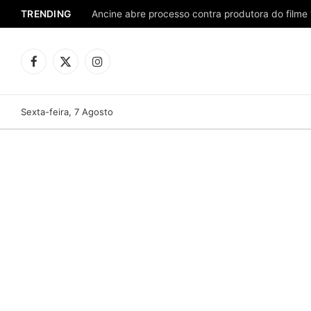
TRENDING
Ancine abre processo contra produtora do filme 
Facebook
X
Instagram
(Twitter)
Sexta-feira, 7 Agosto