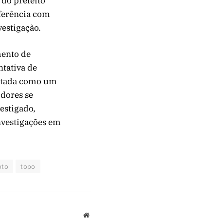
 do prefeito
ferência com
vestigação.
mento de
ntativa de
retada como um
idores se
estigado,
nvestigações em
oto
topo
Website