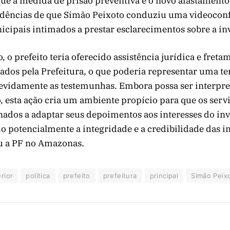
ue a medida de prisão preventiva e o novo afastamento
idências de que Simão Peixoto conduziu uma videocon
cipais intimados a prestar esclarecimentos sobre a in
, o prefeito teria oferecido assistência jurídica e freta
ados pela Prefeitura, o que poderia representar uma te
devidamente as testemunhas. Embora possa ser interp
o, esta ação cria um ambiente propício para que os serv
nados a adaptar seus depoimentos aos interesses do inv
potencialmente a integridade e a credibilidade das i
ou a PF no Amazonas.
erior
política
prefeito
prefeitura
principal
Simão Peix