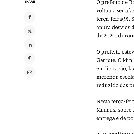
O prefeito de B
SHARE
voltou a ser af
terça-feira(9)
apura desvios 
de 2020, duran
O prefeito este
Garrote. O Min
em licitação, l
merenda escola
reduzida das pr
Nesta terça-fei
Manaus, sobre o
entrega e de p