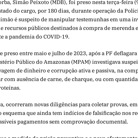
orba, Simão Peixoto (MDB), foi preso nesta terça-feira (9
astado do cargo, por 180 dias, durante operação da Políc
. Simão é suspeito de manipular testemunhas em uma in
de recursos públicos destinados à compra de merenda e
te a pandemia do COVID-19.
ve preso entre maio e julho de 2023, após a PF deflagar
istério Público do Amazonas (MPAM) investigava suspei
avagem de dinheiro e corrupção ativa e passiva, na comp
r com ausência de carne, de charque, ou com quantid
oteínas.
ra, ocorreram novas diligências para coletar provas, em
 esquema que ainda tem indícios de falsificação nos re
ossíveis pagamentos sem comprovação documental.