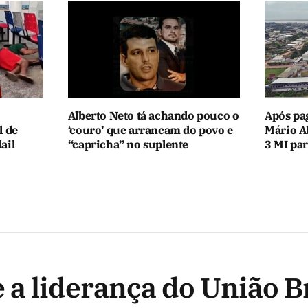
Alberto Neto tá achando pouco o
Após pa
l de
‘couro’ que arrancam do povo e
Mário A
ail
“capricha” no suplente
3 MI par
a liderança do União Br