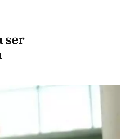
a ser
a