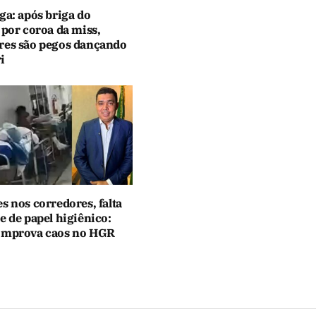
ga: após briga do
 por coroa da miss,
res são pegos dançando
i
s nos corredores, falta
e de papel higiênico:
omprova caos no HGR