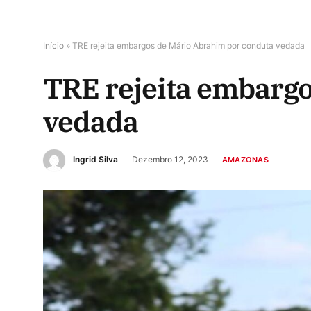
Início
»
TRE rejeita embargos de Mário Abrahim por conduta vedada
TRE rejeita embarg
vedada
Ingrid Silva
Dezembro 12, 2023
AMAZONAS