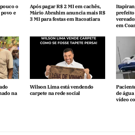
 pouco o
Após pagar R$ 2 MI em cachês,
Itapiran
 povo e
Mário Abrahim anuncia mais R$
prefeito
3 MI para festas em Itacoatiara
vereado
em Coar
mado
Wilson Lima está vendendo
Paciente
nado na
carpete na rede social
de água 
vídeo c