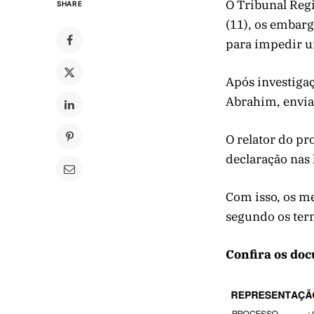
O Tribunal Reg
SHARE
(11), os embarg
para impedir u
Após investigaç
Abrahim, envia
O relator do pr
declaração nas 
Com isso, os m
segundo os term
Confira os doc