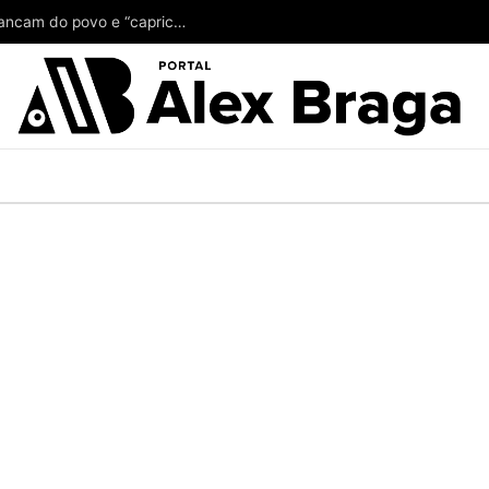
Alberto Neto tá achando pouco o ‘couro’ que arrancam do povo e “capricha” no suplente