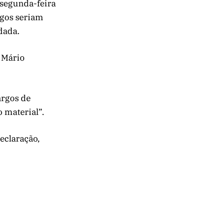
 segunda-feira
rgos seriam
dada.
, Mário
argos de
 material”.
eclaração,