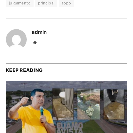
julgamento
principal
topo
admin
Website
KEEP READING