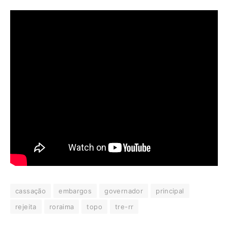
cassação
embargos
governador
principal
rejeita
roraima
topo
tre-rr