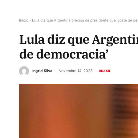
Início
»
Lula diz que Argentina precisa de presidente que ‘goste de d
Lula diz que Argenti
de democracia’
Ingrid Silva
Novembro 14, 2023
BRASIL