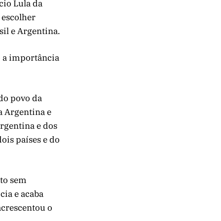
cio Lula da
m escolher
il e Argentina.
o a importância
 do povo da
a Argentina e
Argentina e dos
ois países e do
nto sem
cia e acaba
acrescentou o