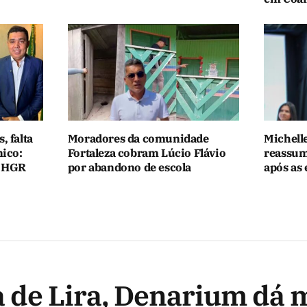
, falta
Moradores da comunidade
Michell
nico:
Fortaleza cobram Lúcio Flávio
reassum
o HGR
por abandono de escola
após as 
 de Lira, Denarium dá 