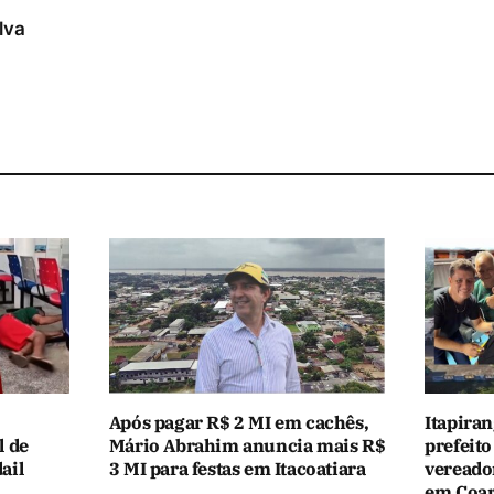
ilva
Após pagar R$ 2 MI em cachês,
Itapiran
l de
Mário Abrahim anuncia mais R$
prefeito
ail
3 MI para festas em Itacoatiara
vereado
em Coar