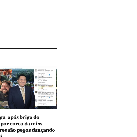
ga: após briga do
 por coroa da miss,
res são pegos dançando
i