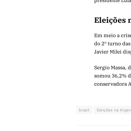
presidente Lula
Eleições 
Em meio a crise
do 2º turno das
Javier Milei di
Sergio Massa, d
somou 36,2% do 
conservadora A
brasil
Eleições na Argen