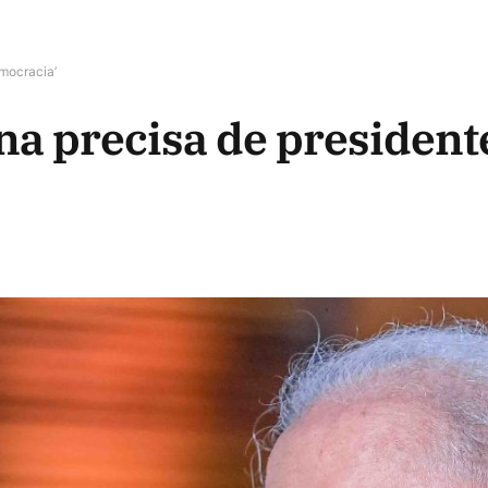
emocracia’
na precisa de president