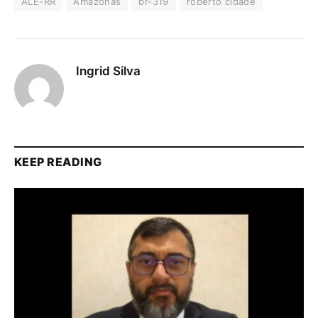
ALE-RR
Amazonas
br-319
roberto cidade
Ingrid Silva
KEEP READING