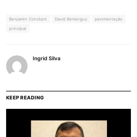
Benjamin Constant
David Bemerguy
pavimentação
principal
Ingrid Silva
KEEP READING