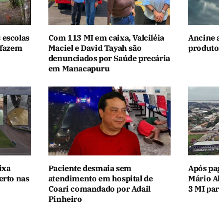
 escolas
Com 113 MI em caixa, Valciléia
Ancine 
 fazem
Maciel e David Tayah são
produtor
denunciados por Saúde precária
em Manacapuru
ixa
Paciente desmaia sem
Após pa
erto nas
atendimento em hospital de
Mário A
Coari comandado por Adail
3 MI par
Pinheiro