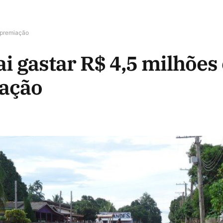
a premiação
ai gastar R$ 4,5 milhõe
iação