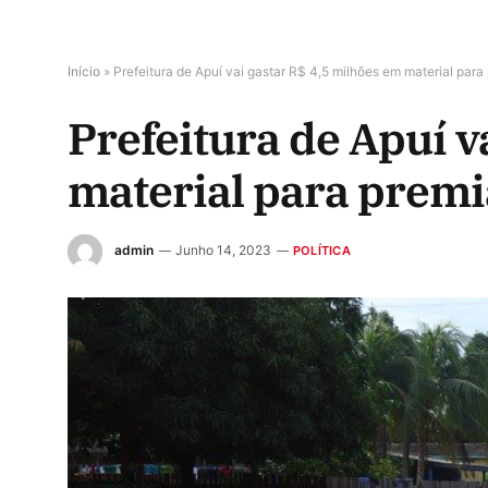
Início
»
Prefeitura de Apuí vai gastar R$ 4,5 milhões em material par
Prefeitura de Apuí v
material para prem
admin
Junho 14, 2023
POLÍTICA