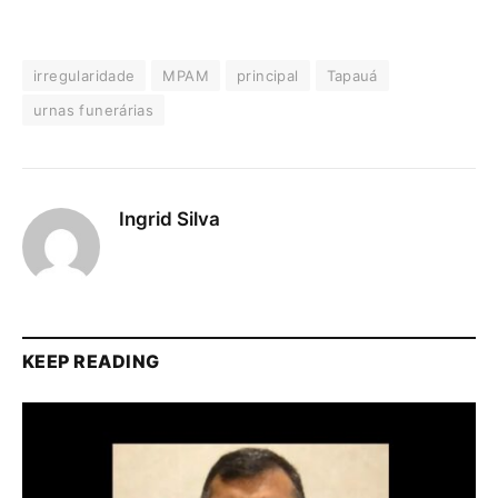
irregularidade
MPAM
principal
Tapauá
urnas funerárias
Ingrid Silva
KEEP READING