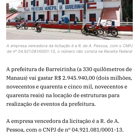
A empresa vencedora da licitação é a R. de A. Pessoa, com o CNPJ
de nº 04.921.081/0001-13, o número não consta na Receita Federal
A prefeitura de Barreirinha (a 330 quilômetros de
Manaus) vai gastar R$ 2.945.940,00 (dois milhões,
novecentos e quarenta e cinco mil, novecentos e
quarenta reais) na locação de estruturas para
realização de eventos da prefeitura.
A empresa vencedora da licitação é a R. de A.
Pessoa, com o CNPJ de nº 04.921.081/0001-13.