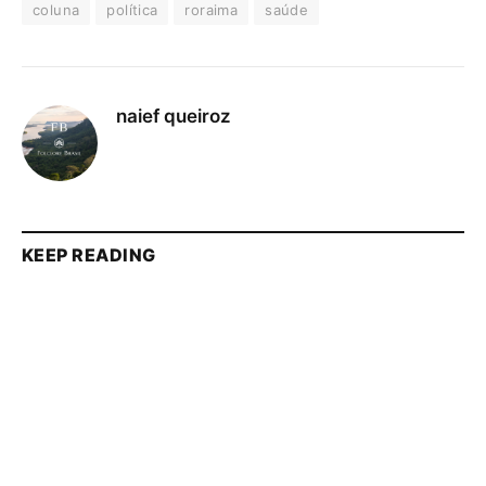
coluna
política
roraima
saúde
naief queiroz
KEEP READING