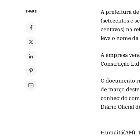
A prefeitura de
SHARE
(setecentos e se
centavos) na re
leva o nome da 
A empresa vence
Construção Ltd
O documento rat
de março deste
conhecido como
Diário Oficial
Humaitá(AM), 