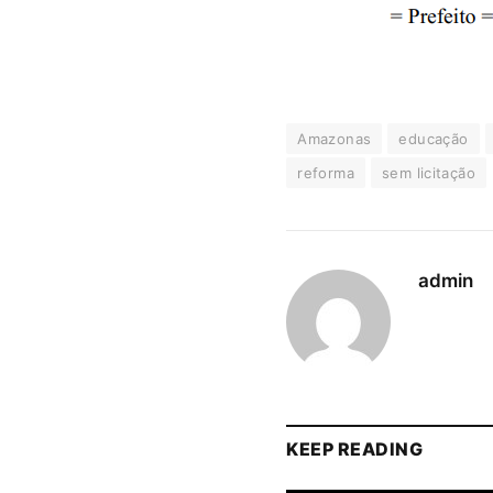
Amazonas
educação
reforma
sem licitação
admin
KEEP READING