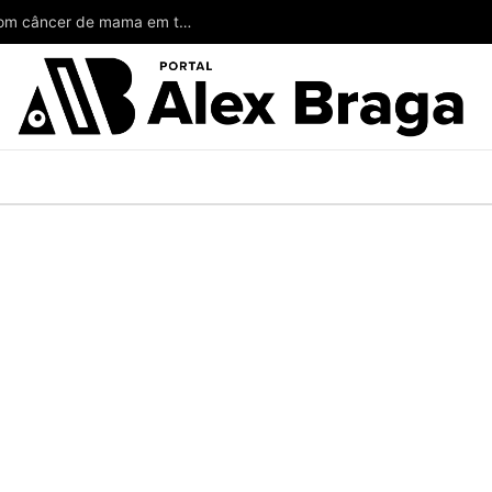
Wilson poderia ter salvado a vida de mulheres com câncer de mama em todo o Amazonas