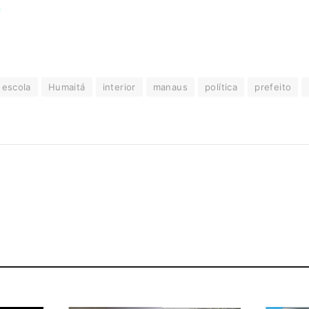
escola
Humaitá
interior
manaus
política
prefeito