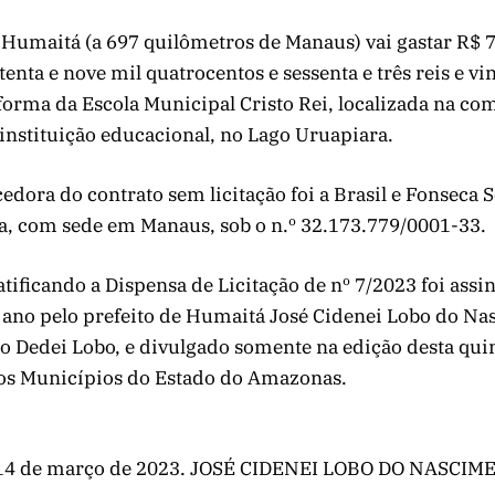
 Humaitá (a 697 quilômetros de Manaus) vai gastar R$ 
tenta e nove mil quatrocentos e sessenta e três reis e vi
forma da Escola Municipal Cristo Rei, localizada na c
instituição educacional, no Lago Uruapiara.
dora do contrato sem licitação foi a Brasil e Fonseca 
a, com sede em Manaus, sob o n.º 32.173.779/0001-33.
ificando a Dispensa de Licitação de nº 7/2023 foi assi
 ano pelo prefeito de Humaitá José Cidenei Lobo do N
 Dedei Lobo, e divulgado somente na edição desta quint
 dos Municípios do Estado do Amazonas.
14 de março de 2023. JOSÉ CIDENEI LOBO DO NASCI