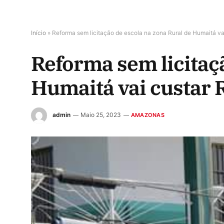
Início
»
Reforma sem licitação de escola na zona Rural de Humaitá va
Reforma sem licitaç
Humaitá vai custar 
admin
Maio 25, 2023
AMAZONAS