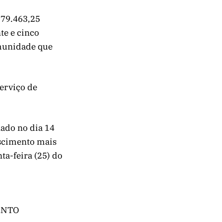
779.463,25
nte e cinco
omunidade que
Serviço de
nado no dia 14
ascimento mais
a-feira (25) do
MENTO