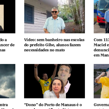
do a
Vídeo: sem banheiro nas escolas
Com 113
âncer de
do prefeito Gibe, alunos fazem
Maciel 
nas
necessidades no mato
denunci
em Man
ntra
“Dono” do Porto de Manaus é o
Governa