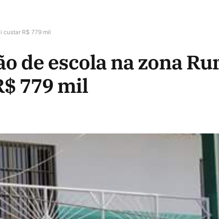
i custar R$ 779 mil
ão de escola na zona Rur
R$ 779 mil