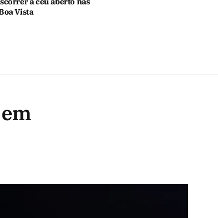
scorrer a céu aberto nas
Boa Vista
s em