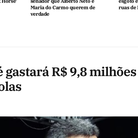
k Horse’
senador que Alberto Neto e
esgoto e
Maria do Carmo querem de
ruas de 
verdade
é gastará R$ 9,8 milhõe
olas