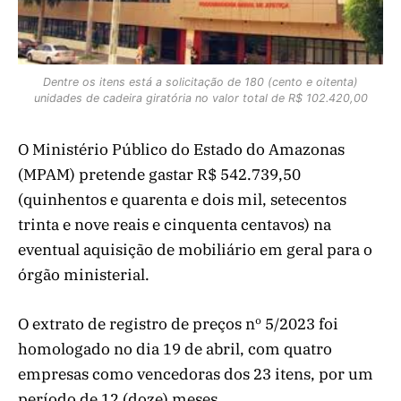
Dentre os itens está a solicitação de 180 (cento e oitenta)
unidades de cadeira giratória no valor total de R$ 102.420,00
O Ministério Público do Estado do Amazonas
(MPAM) pretende gastar R$ 542.739,50
(quinhentos e quarenta e dois mil, setecentos
trinta e nove reais e cinquenta centavos) na
eventual aquisição de mobiliário em geral para o
órgão ministerial.
O extrato de registro de preços nº 5/2023 foi
homologado no dia 19 de abril, com quatro
empresas como vencedoras dos 23 itens, por um
período de 12 (doze) meses.