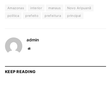
Amazonas
interior
manaus
Novo Aripuanã
política
prefeito
prefeitura
principal
admin
Website
KEEP READING