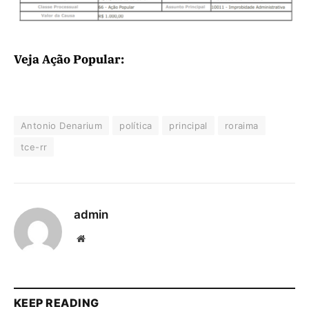
Veja Ação Popular:
Antonio Denarium
política
principal
roraima
tce-rr
admin
Website
KEEP READING