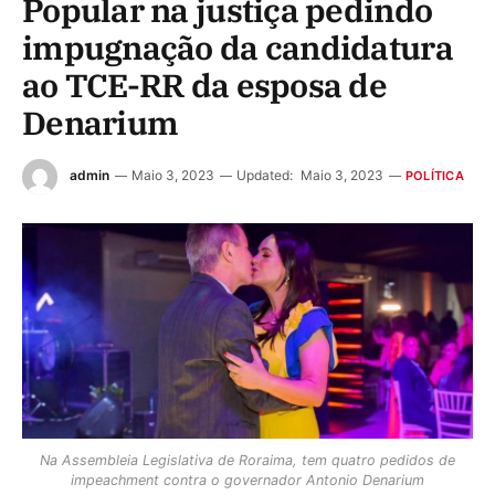
Popular na justiça pedindo
impugnação da candidatura
ao TCE-RR da esposa de
Denarium
admin
Maio 3, 2023
Updated:
Maio 3, 2023
POLÍTICA
Na Assembleia Legislativa de Roraima, tem quatro pedidos de
impeachment contra o governador Antonio Denarium