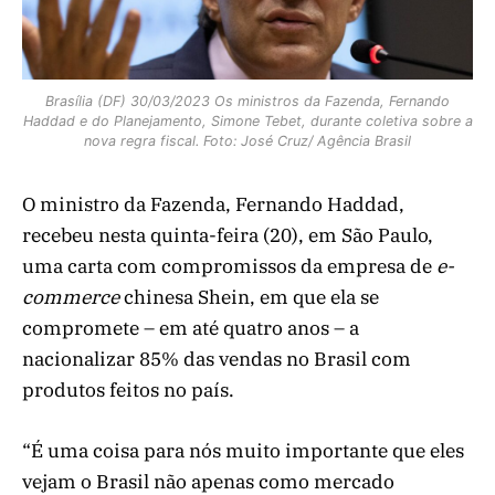
Brasília (DF) 30/03/2023 Os ministros da Fazenda, Fernando
Haddad e do Planejamento, Simone Tebet, durante coletiva sobre a
nova regra fiscal. Foto: José Cruz/ Agência Brasil
O ministro da Fazenda, Fernando Haddad,
recebeu nesta quinta-feira (20), em São Paulo,
uma carta com compromissos da empresa de
e-
commerce
chinesa Shein, em que ela se
compromete – em até quatro anos – a
nacionalizar 85% das vendas no Brasil com
produtos feitos no país.
“É uma coisa para nós muito importante que eles
vejam o Brasil não apenas como mercado